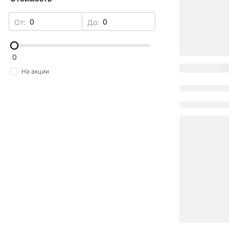
От:
До:
0
На акции