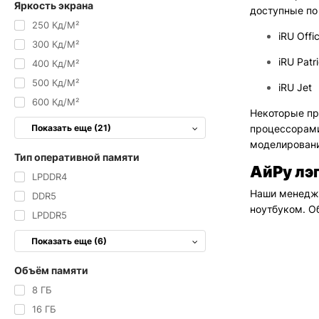
Яркость экрана
доступные по
250 Кд/м²
iRU Offi
300 Кд/м²
iRU Patri
400 Кд/м²
500 Кд/м²
iRU Jet
600 Кд/м²
Некоторые пр
Показать еще (21)
процессорами
моделировани
Тип оперативной памяти
АйРу лэ
LPDDR4
Наши менедже
DDR5
ноутбуком. О
LPDDR5
Показать еще (6)
Объём памяти
8 ГБ
16 ГБ