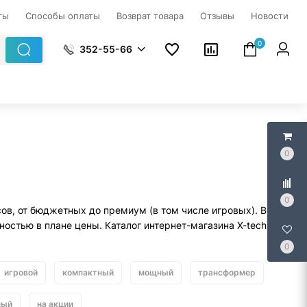
ты
Способы оплаты
Возврат товара
Отзывы
Новости
0
352-55-66
0
0
ов, от бюджетных до премиум (в том числе игровых). Все они
остью в плане цены. Каталог интернет-магазина X-techno.by
0
игровой
компактный
мощный
трансформер
ный
на акции