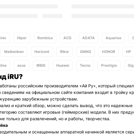
finix
Hiper
Rombica
ACD
ADATA
Aquarius
Maibenben
Horizont
Rikor
GMNG
HONOR
HP
alme
asus
IRBIS
Huawei
Tecno
Prestigio
Gig
нд
iRU
?
аботаны российским производителем «Ай Ру», который специали
 сведениям на официальном сайте компания входит в тройку кр
нкуренцию зарубежным устройствам.
нализ и краткий обзор, можно сделать вывод, что это надежные
тегорию составляют игровые (геймерские) модели. В них пред
не только для развлечений, но и работы, творчества.
ейка
одительным и оснащенным аппаратной начинкой является серия