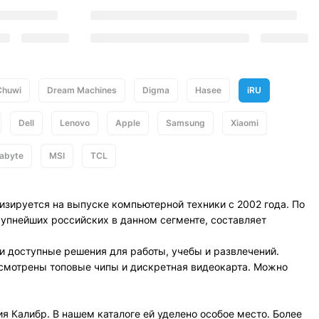
Chuwi
Dream Machines
Digma
Hasee
iRU
Dell
Lenovo
Apple
Samsung
Xiaomi
abyte
MSI
TCL
зируется на выпуске компьютерной техники с 2002 года. По
упнейших российских в данном сегменте, составляет
 и доступные решения для работы, учебы и развлечений.
усмотрены топовые чипы и дискретная видеокарта. Можно
 Калибр. В нашем каталоге ей уделено особое место. Более