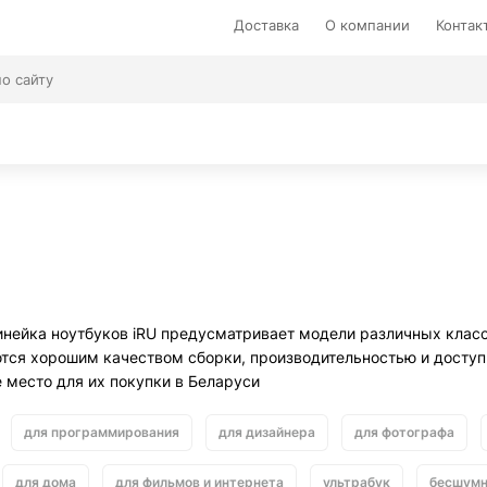
Доставка
О компании
Контак
инейка ноутбуков iRU предусматривает модели различных класс
тся хорошим качеством сборки, производительностью и доступн
е место для их покупки в Беларуси
для программирования
для дизайнера
для фотографа
для дома
для фильмов и интернета
ультрабук
бесшум