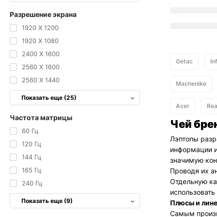
Разрешение экрана
1920 X 1200
1920 X 1080
2400 X 1600
Getac
In
2560 X 1600
2560 X 1440
Machenike
Показать еще (25)
Acer
Re
Частота матрицы
Чей бре
60 Гц
Лэптопы разр
120 Гц
информации и
144 Гц
значимую ко
165 Гц
Проводя их а
Отдельную ка
240 Гц
использовать 
Показать еще (9)
Плюсы и лин
Самым произв