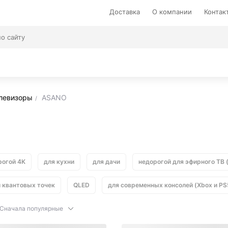
Доставка
О компании
Контак
левизоры
ASANO
рогой 4K
для кухни
для дачи
недорогой для эфирного ТВ 
й квантовых точек
QLED
для современных консолей (Xbox и PS
Сначала популярные