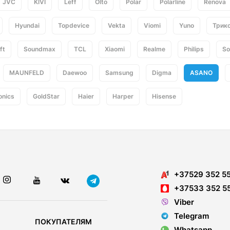
JVC
KIVI
Leff
Olto
Polar
Polarline
Renova
Hyundai
Topdevice
Vekta
Viomi
Yuno
Трик
ft
Soundmax
TCL
Xiaomi
Realme
Philips
So
MAUNFELD
Daewoo
Samsung
Digma
ASANO
onics
GoldStar
Haier
Harper
Hisense
+37529 352 5
+37533 352 5
Viber
Telegram
ПОКУПАТЕЛЯМ
Whatsapp