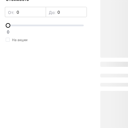
От:
До:
0
На акции