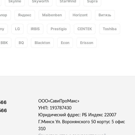
Skyline
Skyworth
StarWind
Supra
олор
Яндекс
Maibenben
Horizont
Витязь
ny
LG
IRBIS
Prestigio
CENTEK
Toshiba
BBK
BQ
Blackton
Econ
Erisson
ООО«СавиПроМакс»
566
УНП: 193787430
566
Юридический фдрес: РБ Индекс 22007
Г.Минск Ул. Воронянского 50 кортус 5 офис
310