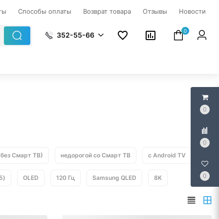
ты
Способы оплаты
Возврат товара
Отзывы
Новости
0
352-55-66
0
0
(без Смарт ТВ)
недорогой со Смарт ТВ
с Android TV
0
5)
OLED
120 Гц
Samsung QLED
8K