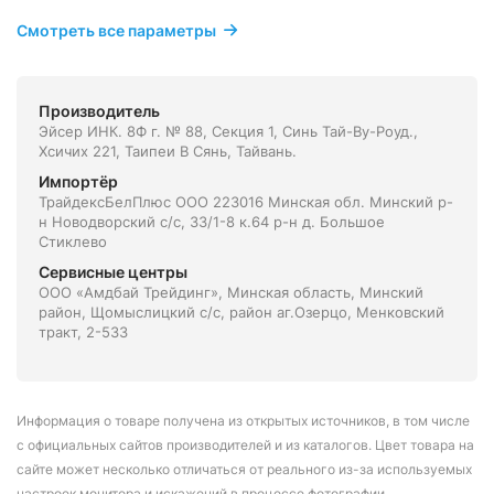
Смотреть все параметры
Производитель
Эйсер ИНК. 8Ф г. № 88, Секция 1, Синь Тай-Ву-Роуд.,
Хсичих 221, Таипеи В Сянь, Тайвань.
Импортёр
ТрайдексБелПлюс ООО 223016 Минская обл. Минский р-
н Новодворский с/с, 33/1-8 к.64 р-н д. Большое
Стиклево
Сервисные центры
ООО «Амдбай Трейдинг», Минская область, Минский
район, Щомыслицкий с/с, район аг.Озерцо, Менковский
тракт, 2-533
Информация о товаре получена из открытых источников, в том числе
с официальных сайтов производителей и из каталогов. Цвет товара на
сайте может несколько отличаться от реального из-за используемых
настроек монитора и искажений в процессе фотографии.