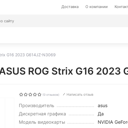
Доставка
О компании
Контак
trix G16 2023 G614JZ-N3069
 ASUS ROG Strix G16 2023
Написать отзыв
(0 отзывов)
Производитель
asus
Дискретная графика
Да
Модель видеокарты
NVIDIA GeFor