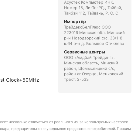
Асустек Компьютер ИНК.
Номер 15, Ли-Те-РД., Тайбэй,
Тайбэй 112, Тайвань, Р. О. С
Импортёр
ТрайдексБелПлюс ООО
223016 Минская обл. Минский
р-н Новодворский с/с, 33/1-8
к.64 р-н д. Большое Стиклево
Сервисные центры
ООО «Амдбай Трейдинг»,
Минская область, Минский
район, Щомыслицкий с/с,
район аг.Озерцо, Менковский
ost Clock+50MHz
тракт, 2-533
может несколько отличаться от реального из-за используемых настроек
овара, предварительно не уведомляя продавцов и потребителей. Просим