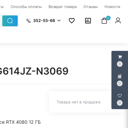
ты
Способы оплаты
Возврат товара
Отзывы
Новости
0
352-55-66
0
 G614JZ-N3069
0
Товара нет в продаже
0
ce RTX 4080 12 ГБ