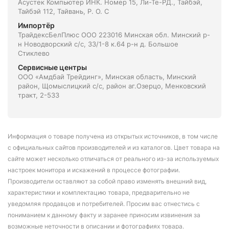
Асустек Компьютер ИНК. Номер 15, Ли-Те-РД., Тайбэй,
Тайбэй 112, Тайвань, Р. О. С
Импортёр
ТрайдексБелПлюс ООО 223016 Минская обл. Минский р-
н Новодворский с/с, 33/1-8 к.64 р-н д. Большое
Стиклево
Сервисные центры
ООО «Амдбай Трейдинг», Минская область, Минский
район, Щомыслицкий с/с, район аг.Озерцо, Менковский
тракт, 2-533
Информация о товаре получена из открытых источников, в том числе
с официальных сайтов производителей и из каталогов. Цвет товара на
сайте может несколько отличаться от реального из-за используемых
настроек монитора и искажений в процессе фотографии.
Производители оставляют за собой право изменять внешний вид,
характеристики и комплектацию товара, предварительно не
уведомляя продавцов и потребителей. Просим вас отнестись с
пониманием к данному факту и заранее приносим извинения за
возможные неточности в описании и фотографиях товара.