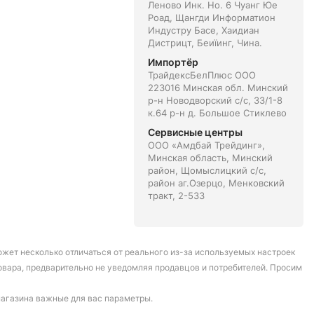
Леново Инк. Но. 6 Чуанг Юе
Роад, Щангди Информатион
Индустру Басе, Хаидиан
Дистрицт, Беиїинг, Чина.
Импортёр
ТрайдексБелПлюс ООО
223016 Минская обл. Минский
р-н Новодворский с/с, 33/1-8
к.64 р-н д. Большое Стиклево
Сервисные центры
ООО «Амдбай Трейдинг»,
Минская область, Минский
район, Щомыслицкий с/с,
район аг.Озерцо, Менковский
тракт, 2-533
может несколько отличаться от реального из-за используемых настроек
овара, предварительно не уведомляя продавцов и потребителей. Просим
магазина важные для вас параметры.