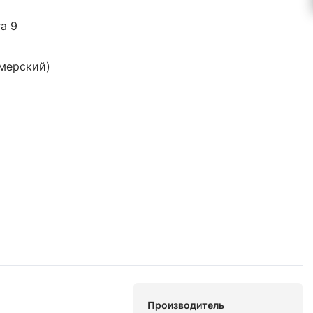
ra 9
ймерский)
Производитель