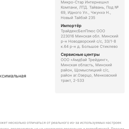
Микро-Стар Интернешнл
Компани, ЛТД. Тайвань, Под №
69, Идного Ул., Чжунхэ Н.,
Новый Тайбэй 235
Импортёр
ТрайдексБелПлюс ООО
223016 Минская обл. Минский
р-н Новодворский с/с, 33/1-8
к.64 р-н д. Большое Стиклево
Сервисные центры
ООО «Амдбай Трейдинг»,
Минская область, Минский
район, Щомыслицкий с/с,
аксимальная
район аг.Озерцо, Менковский
тракт, 2-533
может несколько отличаться от реального из-за используемых настроек
овара, предварительно не уведомляя продавцов и потребителей. Просим