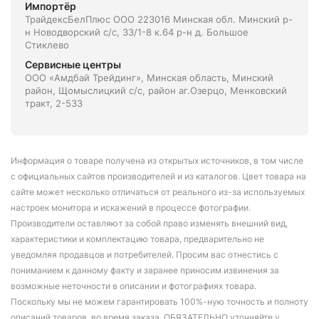
Импортёр
ТрайдексБелПлюс ООО 223016 Минская обл. Минский р-
н Новодворский с/с, 33/1-8 к.64 р-н д. Большое
Стиклево
Сервисные центры
ООО «Амдбай Трейдинг», Минская область, Минский
район, Щомыслицкий с/с, район аг.Озерцо, Менковский
тракт, 2-533
Информация о товаре получена из открытых источников, в том числе
с официальных сайтов производителей и из каталогов. Цвет товара на
сайте может несколько отличаться от реального из-за используемых
настроек монитора и искажений в процессе фотографии.
Производители оставляют за собой право изменять внешний вид,
характеристики и комплектацию товара, предварительно не
уведомляя продавцов и потребителей. Просим вас отнестись с
пониманием к данному факту и заранее приносим извинения за
возможные неточности в описании и фотографиях товара.
Поскольку мы не можем гарантировать 100%-ную точность и полноту
описаний товаров, во время заказа, ОБЯЗАТЕЛЬНО уточняйте у