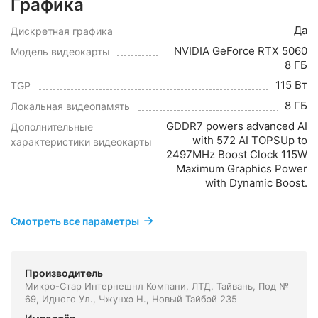
Графика
Да
Дискретная графика
NVIDIA GeForce RTX 5060
Модель видеокарты
8 ГБ
115 Вт
TGP
8 ГБ
Локальная видеопамять
GDDR7 powers advanced AI
Дополнительные
with 572 AI TOPSUp to
характеристики видеокарты
2497MHz Boost Clock 115W
Maximum Graphics Power
with Dynamic Boost.
Смотреть все параметры
Производитель
Микро-Стар Интернешнл Компани, ЛТД. Тайвань, Под №
69, Идного Ул., Чжунхэ Н., Новый Тайбэй 235