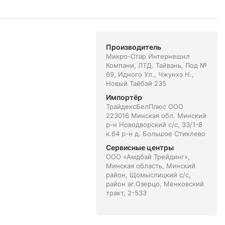
Производитель
Микро-Стар Интернешнл
Компани, ЛТД. Тайвань, Под №
69, Идного Ул., Чжунхэ Н.,
Новый Тайбэй 235
Импортёр
ТрайдексБелПлюс ООО
223016 Минская обл. Минский
р-н Новодворский с/с, 33/1-8
к.64 р-н д. Большое Стиклево
Сервисные центры
ООО «Амдбай Трейдинг»,
Минская область, Минский
район, Щомыслицкий с/с,
район аг.Озерцо, Менковский
тракт, 2-533