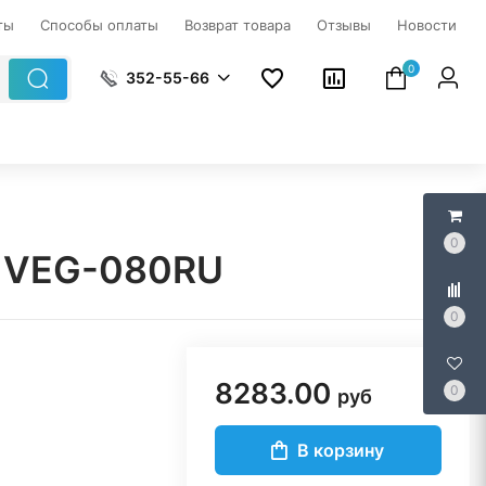
ты
Способы оплаты
Возврат товара
Отзывы
Новости
0
352-55-66
0
 B1VEG-080RU
0
8283.00
0
руб
В корзину