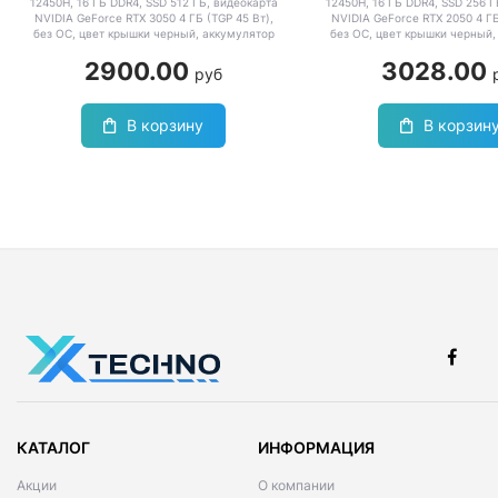
12450H, 16 ГБ DDR4, SSD 512 ГБ, видеокарта
12450H, 16 ГБ DDR4, SSD 256 Г
NVIDIA GeForce RTX 3050 4 ГБ (TGP 45 Вт),
NVIDIA GeForce RTX 2050 4 ГБ
без ОС, цвет крышки черный, аккумулятор
без ОС, цвет крышки черный,
52.4 Вт·ч
52.4 Вт·ч
2900.00
3028.00
руб
В корзину
В корзин
КАТАЛОГ
ИНФОРМАЦИЯ
Акции
О компании