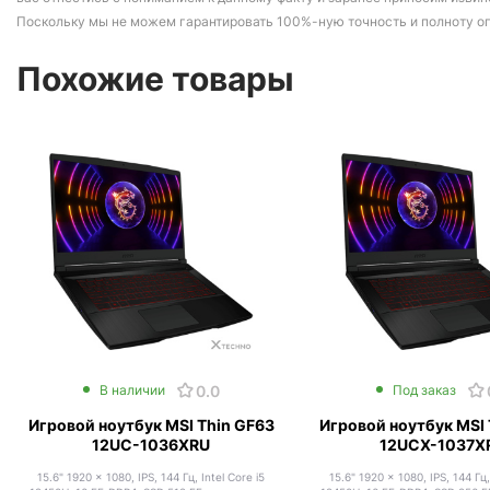
Поскольку мы не можем гарантировать 100%-ную точность и полноту о
Похожие товары
0.0
В наличии
Под заказ
Игровой ноутбук MSI Thin GF63
Игровой ноутбук MSI 
12UC-1036XRU
12UCX-1037X
15.6" 1920 x 1080, IPS, 144 Гц, Intel Core i5
15.6" 1920 x 1080, IPS, 144 Гц,