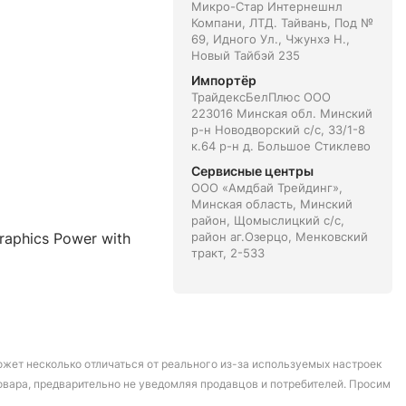
Микро-Стар Интернешнл
Компани, ЛТД. Тайвань, Под №
69, Идного Ул., Чжунхэ Н.,
Новый Тайбэй 235
Импортёр
ТрайдексБелПлюс ООО
223016 Минская обл. Минский
р-н Новодворский с/с, 33/1-8
к.64 р-н д. Большое Стиклево
Сервисные центры
ООО «Амдбай Трейдинг»,
Минская область, Минский
район, Щомыслицкий с/с,
aphics Power with
район аг.Озерцо, Менковский
тракт, 2-533
может несколько отличаться от реального из-за используемых настроек
овара, предварительно не уведомляя продавцов и потребителей. Просим