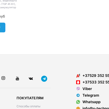
Б, видеокарта
 (TGP 45 Вт),
 аккумулятор
руб
у
+37529 352 5
+37533 352 5
Viber
Telegram
ПОКУПАТЕЛЯМ
Whatsapp
Способы оплаты
info@x-techno