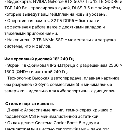
- Видеокарта: NVIDIA GeForce RTX 5070 Ti с 12 ГБ GDDR6 и
TGP 140 Вт – трассировка лучей, DLSS 3.5 и фреймрейты,
которые выведут ваш геймплей на новый уровень.
- Оперативная память: 32 ГБ DDR5 – быстрая и
эффективная работа даже с десятками вкладок и
тяжелыми приложениями.
- Накопитель: 2 ТБ NVMe SSD – моментальная загрузка
системы, игр и файлов.
Иммерсивный дисплей 18" 240 Гц
- Экран: 18-дюймовая IPS-матрица с разрешением 2560 ×
1600 (QHD+) и частотой 240 Гц.
- Технологии: Высокая цветопередача, плавная картинка
без разрывов (G-Sync совместимый) и минимальные
задержки – идеально для киберспортивных дисциплин.
Стиль и портативность
- Дизайн: Агрессивные линии, темно-серая крышка с
подсветкой MSI и минималистичной эстетикой.
- Охлаждение: Система Cooler Boost 5 с двумя
вентиляторами и шестью теплотрубками – даже под