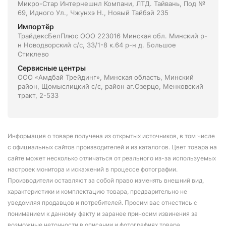
Микро-Стар Интернешнл Компани, ЛТД. Тайвань, Под №
69, Идного Ул., Чжунхэ Н., Новый Тайбэй 235
Импортёр
ТрайдексБелПлюс ООО 223016 Минская обл. Минский р-
н Новодворский с/с, 33/1-8 к.64 р-н д. Большое
Стиклево
Сервисные центры
ООО «Амдбай Трейдинг», Минская область, Минский
район, Щомыслицкий с/с, район аг.Озерцо, Менковский
тракт, 2-533
Информация о товаре получена из открытых источников, в том числе
с официальных сайтов производителей и из каталогов. Цвет товара на
сайте может несколько отличаться от реального из-за используемых
настроек монитора и искажений в процессе фотографии.
Производители оставляют за собой право изменять внешний вид,
характеристики и комплектацию товара, предварительно не
уведомляя продавцов и потребителей. Просим вас отнестись с
пониманием к данному факту и заранее приносим извинения за
возможные неточности в описании и фотографиях товара.