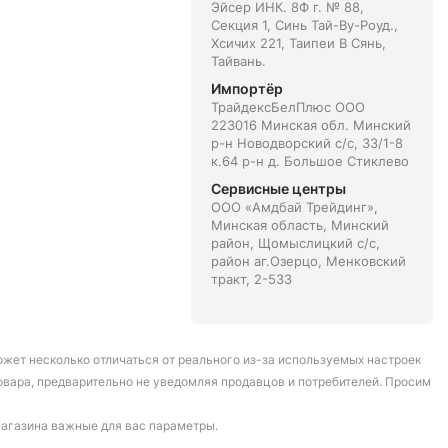
Эйсер ИНК. 8Ф г. № 88,
Секция 1, Синь Тай-Ву-Роуд.,
Хсичих 221, Таипеи В Сянь,
Тайвань.
Импортёр
ТрайдексБелПлюс ООО
223016 Минская обл. Минский
р-н Новодворский с/с, 33/1-8
к.64 р-н д. Большое Стиклево
Сервисные центры
ООО «Амдбай Трейдинг»,
Минская область, Минский
район, Щомыслицкий с/с,
район аг.Озерцо, Менковский
тракт, 2-533
может несколько отличаться от реального из-за используемых настроек
овара, предварительно не уведомляя продавцов и потребителей. Просим
магазина важные для вас параметры.