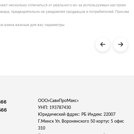
может несколько отличаться от реального из-за используемых настроек
овара, предварительно не уведомляя продавцов и потребителей. Просим
магазина важные для вас параметры.
ООО«СавиПроМакс»
566
УНП: 193787430
566
Юридический фдрес: РБ Индекс 22007
Г.Минск Ул. Воронянского 50 кортус 5 офис
310