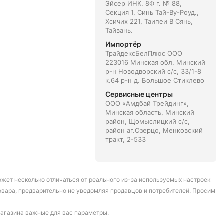
Эйсер ИНК. 8Ф г. № 88,
Секция 1, Синь Тай-Ву-Роуд.,
Хсичих 221, Таипеи В Сянь,
Тайвань.
Импортёр
ТрайдексБелПлюс ООО
223016 Минская обл. Минский
р-н Новодворский с/с, 33/1-8
к.64 р-н д. Большое Стиклево
Сервисные центры
ООО «Амдбай Трейдинг»,
Минская область, Минский
район, Щомыслицкий с/с,
район аг.Озерцо, Менковский
тракт, 2-533
может несколько отличаться от реального из-за используемых настроек
овара, предварительно не уведомляя продавцов и потребителей. Просим
магазина важные для вас параметры.