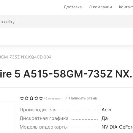
Доставка
О компании
Контак
-58GM-735Z NX.KQ4CD.004
pire 5 A515-58GM-735Z N
Написать отзыв
(0 отзывов)
Производитель
Acer
Дискретная графика
Да
Модель видеокарты
NVIDIA GeFor