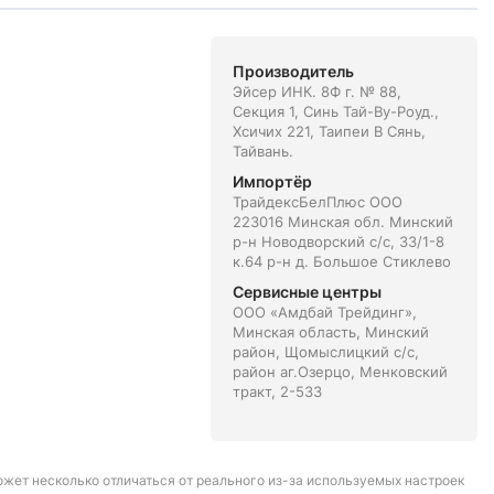
Производитель
Эйсер ИНК. 8Ф г. № 88,
Секция 1, Синь Тай-Ву-Роуд.,
Хсичих 221, Таипеи В Сянь,
Тайвань.
Импортёр
ТрайдексБелПлюс ООО
223016 Минская обл. Минский
р-н Новодворский с/с, 33/1-8
к.64 р-н д. Большое Стиклево
Сервисные центры
ООО «Амдбай Трейдинг»,
Минская область, Минский
район, Щомыслицкий с/с,
район аг.Озерцо, Менковский
тракт, 2-533
может несколько отличаться от реального из-за используемых настроек