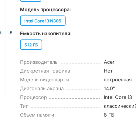
Модель процессора:
Intel Core i3 N305
Ёмкость накопителя:
512 ГБ
Производитель
Acer
Дискретная графика
Нет
Модель видеокарты
встроенная
Диагональ экрана
14.0"
Процессор
Intel Core i3
Тип
классически
Объём памяти
8 ГБ