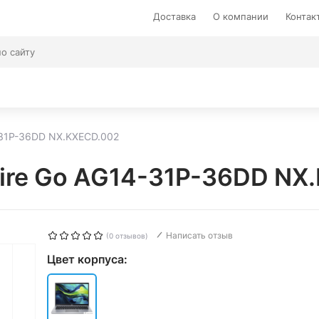
Доставка
О компании
Контак
-31P-36DD NX.KXECD.002
pire Go AG14-31P-36DD NX
Написать отзыв
(0 отзывов)
Цвет корпуса: