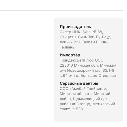
Производитель
Эйсер ИНК. 8Ф г. № 88,
Секция 1, Синь Тай-Ву-Роуд.,
Хсичих 221, Таипеи В Сянь,
Тайвань.
Импортёр
ТрайдексБелПлюс ООО
223016 Минская обл. Минский
р-н Новодворский с/с, 33/1-8
к.64 р-н д. Большое Стиклево
Сервисные центры
ООО «Амдбай Трейдинг»,
Минская область, Минский
район, Щомыслицкий с/с,
район аг.Озерцо, Менковский
тракт, 2-533