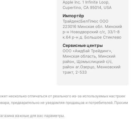
Apple Inc. 1 Infinite Loop,
Cupertino, CA 95014, USA
Импортёр
ТрайдексБелПлюс ООО
223016 Минская обл. Минский
р-н Новодворский с/с, 33/1-8
к.64 р-н д. Большое Стиклево
Сервисные центры
ООО «Амдбай Трейдинг»,
Минская область, Минский
район, Щомыслицкий с/с,
район аг.Озерцо, Менковский
тракт, 2-533
может несколько отличаться от реального из-за используемых настроек
овара, предварительно не уведомляя продавцов и потребителей. Просим
магазина важные для вас параметры.