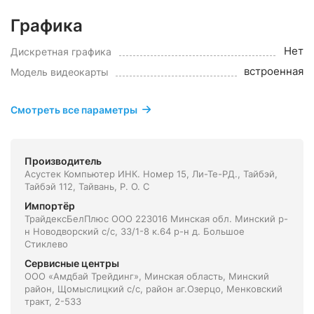
Графика
Нет
Дискретная графика
встроенная
Модель видеокарты
Смотреть все параметры
Производитель
Асустек Компьютер ИНК. Номер 15, Ли-Те-РД., Тайбэй,
Тайбэй 112, Тайвань, Р. О. С
Импортёр
ТрайдексБелПлюс ООО 223016 Минская обл. Минский р-
н Новодворский с/с, 33/1-8 к.64 р-н д. Большое
Стиклево
Сервисные центры
ООО «Амдбай Трейдинг», Минская область, Минский
район, Щомыслицкий с/с, район аг.Озерцо, Менковский
тракт, 2-533