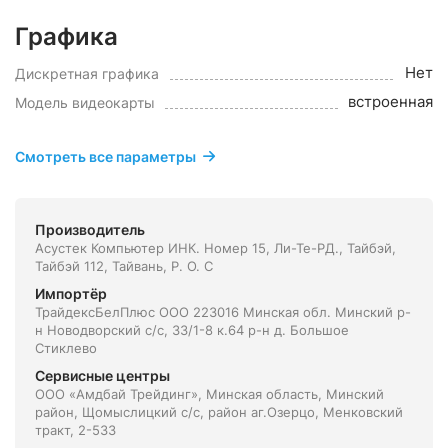
Графика
Нет
Дискретная графика
встроенная
Модель видеокарты
Смотреть все параметры
Производитель
Асустек Компьютер ИНК. Номер 15, Ли-Те-РД., Тайбэй,
Тайбэй 112, Тайвань, Р. О. С
Импортёр
ТрайдексБелПлюс ООО 223016 Минская обл. Минский р-
н Новодворский с/с, 33/1-8 к.64 р-н д. Большое
Стиклево
Сервисные центры
ООО «Амдбай Трейдинг», Минская область, Минский
район, Щомыслицкий с/с, район аг.Озерцо, Менковский
тракт, 2-533