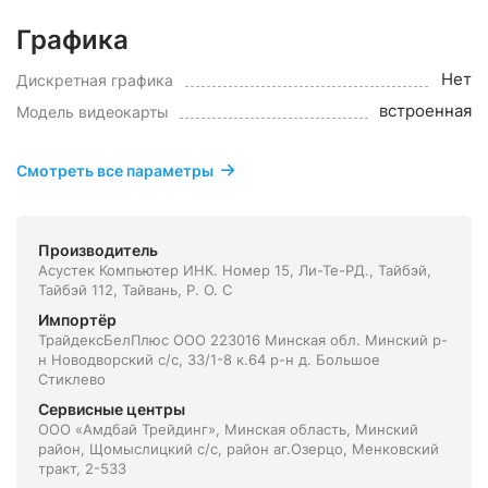
Графика
Нет
Дискретная графика
встроенная
Модель видеокарты
Смотреть все параметры
Производитель
Асустек Компьютер ИНК. Номер 15, Ли-Те-РД., Тайбэй,
Тайбэй 112, Тайвань, Р. О. С
Импортёр
ТрайдексБелПлюс ООО 223016 Минская обл. Минский р-
н Новодворский с/с, 33/1-8 к.64 р-н д. Большое
Стиклево
Сервисные центры
ООО «Амдбай Трейдинг», Минская область, Минский
район, Щомыслицкий с/с, район аг.Озерцо, Менковский
тракт, 2-533