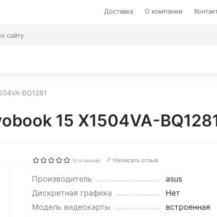
Доставка
О компании
Контак
1504VA-BQ1281
vobook 15 X1504VA-BQ128
Написать отзыв
(0 отзывов)
Производитель
asus
Дискретная графика
Нет
Модель видеокарты
встроенная