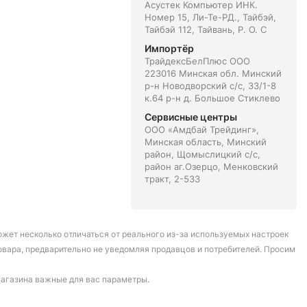
Асустек Компьютер ИНК.
Номер 15, Ли-Те-РД., Тайбэй,
Тайбэй 112, Тайвань, Р. О. С
Импортёр
ТрайдексБелПлюс ООО
223016 Минская обл. Минский
р-н Новодворский с/с, 33/1-8
к.64 р-н д. Большое Стиклево
Сервисные центры
ООО «Амдбай Трейдинг»,
Минская область, Минский
район, Щомыслицкий с/с,
район аг.Озерцо, Менковский
тракт, 2-533
может несколько отличаться от реального из-за используемых настроек
овара, предварительно не уведомляя продавцов и потребителей. Просим
магазина важные для вас параметры.