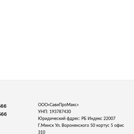
ООО«СавиПроМакс»
566
УНП: 193787430
566
Юридический фдрес: РБ Индекс 22007
Г.Минск Ул. Воронянского 50 кортус 5 офис
310