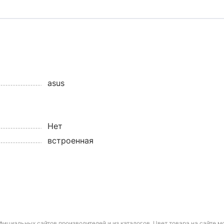
asus
Нет
встроенная
фициальных сайтов производителей и из каталогов. Цвет товара на сайте 