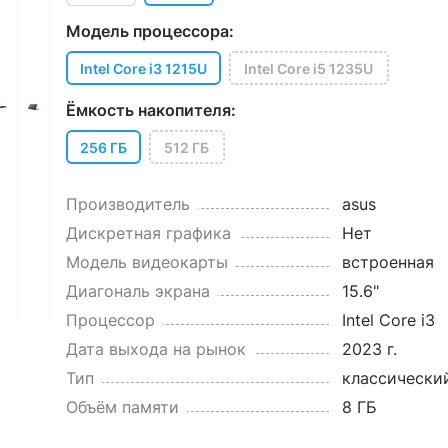
Модель процессора:
Intel Core i3 1215U
Intel Core i5 1235U
Ёмкость накопителя:
256 ГБ
512 ГБ
Производитель
asus
Дискретная графика
Нет
Модель видеокарты
встроенная
Диагональ экрана
15.6"
Процессор
Intel Core i3
Дата выхода на рынок
2023 г.
Тип
классически
Объём памяти
8 ГБ