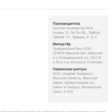
Производитель
Асустек Компьютер ИНК.
Номер 15, Ли-Те-РД., Тайбэй,
Тайбэй 112, Тайвань, Р. О. С
Импортёр
ТрайдексБелПлюс ООО
223016 Минская обл. Минский
р-н Новодворский с/с, 33/1-8
к.64 р-н д. Большое Стиклево
Сервисные центры
ООО «Амдбай Трейдинг»,
Минская область, Минский
район, Щомыслицкий с/с,
район аг.Озерцо, Менковский
тракт, 2-533
может несколько отличаться от реального из-за используемых настроек