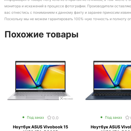
монитора и искажений в процессе фотографии. Производители оставляю
вас отнестись с пониманием к данному факту и заранее приносим извин
Поскольку мы не можем гарантировать 100%-ную точность и полноту о
Похожие товары
0.0
Под заказ
Под заказ
Ноутбук ASUS Vivobook 15
Ноутбук ASUS Vivo