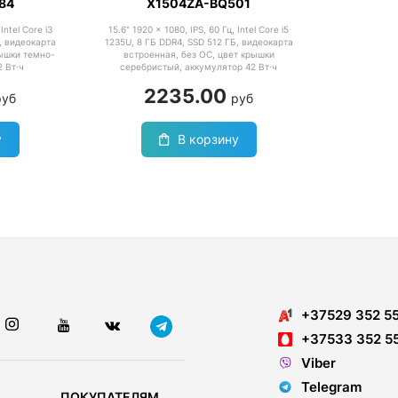
84
X1504ZA-BQ501
Intel Core i3
15.6" 1920 x 1080, IPS, 60 Гц, Intel Core i5
, видеокарта
1235U, 8 ГБ DDR4, SSD 512 ГБ, видеокарта
рышки темно-
встроенная, без ОС, цвет крышки
2 Вт·ч
серебристый, аккумулятор 42 Вт·ч
2235.00
руб
руб
у
В корзину
+37529 352 5
+37533 352 5
Viber
Telegram
ПОКУПАТЕЛЯМ