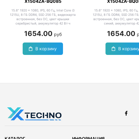
X1504ZA-BQ085
X1504ZA-BQ0
15.6" 1920 x 1080, IPS, 60 Гц, Intel Core i3
15.6" 1920 x 1080, IPS, 60 Гц, 
1215U, 8 ГБ DDR4, SSD 256 ГБ, видеокарта
1215U, 8 ГБ DDR4, SSD 256 ГБ
встроенная, без ОС, цвет крышки
встроенная, без ОС, цвет к
серебристый, аккумулятор 42 Вт·ч
синий, аккумулятор 4
1654.00
1654.00
руб
В корзину
В корзин
КАТАЛОГ
ИНФОРМАЦИЯ