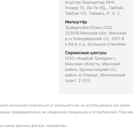
Асустек Компьютер ИНК.
Номер 15, Ли-Те-РД., Тайбэй,
Тайбэй 112, Тайвань, Р. О. С
Импортёр
ТрайдексБелПлюс ООО
223016 Минская обл. Минский
р-н Новодворский с/с, 33/1-8
к.64 р-н д. Большое Стиклево
Сервисные центры
ООО «Амдбай Трейдинг»,
Минская область, Минский
район, Щомыслицкий с/с,
район аг.Озерцо, Менковский
тракт, 2-533
может несколько отличаться от реального из-за используемых настроек
овара, предварительно не уведомляя продавцов и потребителей. Просим
магазина важные для вас параметры.