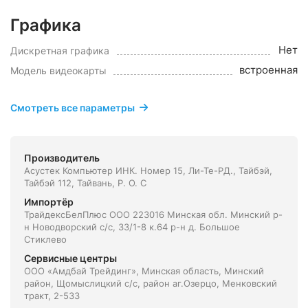
Графика
Нет
Дискретная графика
встроенная
Модель видеокарты
Смотреть все параметры
Производитель
Асустек Компьютер ИНК. Номер 15, Ли-Те-РД., Тайбэй,
Тайбэй 112, Тайвань, Р. О. С
Импортёр
ТрайдексБелПлюс ООО 223016 Минская обл. Минский р-
н Новодворский с/с, 33/1-8 к.64 р-н д. Большое
Стиклево
Сервисные центры
ООО «Амдбай Трейдинг», Минская область, Минский
район, Щомыслицкий с/с, район аг.Озерцо, Менковский
тракт, 2-533