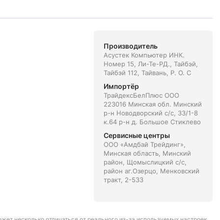
Производитель
Асустек Компьютер ИНК.
Номер 15, Ли-Те-РД., Тайбэй,
Тайбэй 112, Тайвань, Р. О. С
Импортёр
ТрайдексБелПлюс ООО
223016 Минская обл. Минский
р-н Новодворский с/с, 33/1-8
к.64 р-н д. Большое Стиклево
Сервисные центры
ООО «Амдбай Трейдинг»,
Минская область, Минский
район, Щомыслицкий с/с,
район аг.Озерцо, Менковский
тракт, 2-533
может несколько отличаться от реального из-за используемых настроек