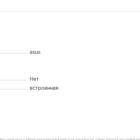
asus
Нет
встроенная
фициальных сайтов производителей и из каталогов. Цвет товара на сайте 