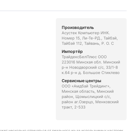
Производитель
Асустек Компьютер ИНК.
Номер 15, Ли-Те-РД., Тайбэй,
Тайбэй 112, Тайвань, Р. О. С
Импортёр
ТрайдексБелПлюс ООО
223016 Минская обл. Минский
р-н Новодворский с/с, 33/1-8
к.64 р-н д. Большое Стиклево
Сервисные центры
ООО «Амдбай Трейдинг»,
Минская область, Минский
район, Щомыслицкий с/с,
район аг.Озерцо, Менковский
тракт, 2-533
может несколько отличаться от реального из-за используемых настроек