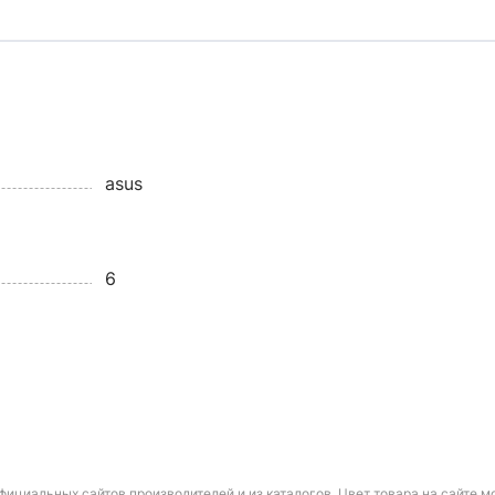
asus
6
фициальных сайтов производителей и из каталогов. Цвет товара на сайте 