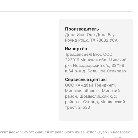
Производитель
Делл Инк. Оне Делл Вау,
Роунд Роцк, ТX 78682 УСА
Импортёр
ТрайдексБелПлюс ООО
223016 Минская обл. Минский
р-н Новодворский с/с, 33/1-8
к.64 р-н д. Большое Стиклево
Сервисные центры
ООО «Амдбай Трейдинг»,
Минская область, Минский
район, Щомыслицкий с/с,
район аг.Озерцо, Менковский
тракт, 2-533
может несколько отличаться от реального из-за используемых настроек