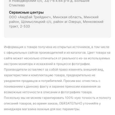
н Новодворский с/с, 33/1-8 к.64 р-н д. Большое
Стиклево
Сервисные центры
ООО «Амдбай Трейдинг», Минская область, Минский
район, Щомыслицкий с/с, район аг.Озерцо, Менковский
тракт, 2-533
Информация о товаре получена из открытых источников, в том числе
с официальных сайтов производителей и из каталогов. Цвет товара на
сайте может несколько отличаться от реального из-за используемых
настроек монитора и искажений в процессе фотографии.
Производители оставляют за собой право изменять внешний вид,
характеристики и комплектацию товара, предварительно не
уведомляя продавцов и потребителей. Просим вас отнестись с
пониманием к данному факту и заранее приносим извинения за
возможные неточности в описании и фотографиях товара.
Поскольку мы не можем гарантировать 100%-ную точность и полноту
описаний товаров, во время заказа, ОБЯЗАТЕЛЬНО уточняйте у
менеджера магазина важные для вас параметры.