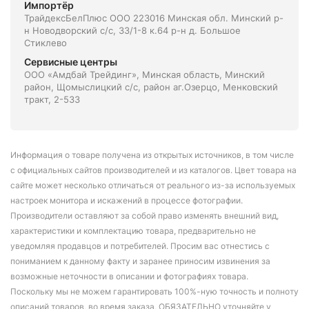
Импортёр
ТрайдексБелПлюс ООО 223016 Минская обл. Минский р-
н Новодворский с/с, 33/1-8 к.64 р-н д. Большое
Стиклево
Сервисные центры
ООО «Амдбай Трейдинг», Минская область, Минский
район, Щомыслицкий с/с, район аг.Озерцо, Менковский
тракт, 2-533
Информация о товаре получена из открытых источников, в том числе
с официальных сайтов производителей и из каталогов. Цвет товара на
сайте может несколько отличаться от реального из-за используемых
настроек монитора и искажений в процессе фотографии.
Производители оставляют за собой право изменять внешний вид,
характеристики и комплектацию товара, предварительно не
уведомляя продавцов и потребителей. Просим вас отнестись с
пониманием к данному факту и заранее приносим извинения за
возможные неточности в описании и фотографиях товара.
Поскольку мы не можем гарантировать 100%-ную точность и полноту
описаний товаров, во время заказа, ОБЯЗАТЕЛЬНО уточняйте у