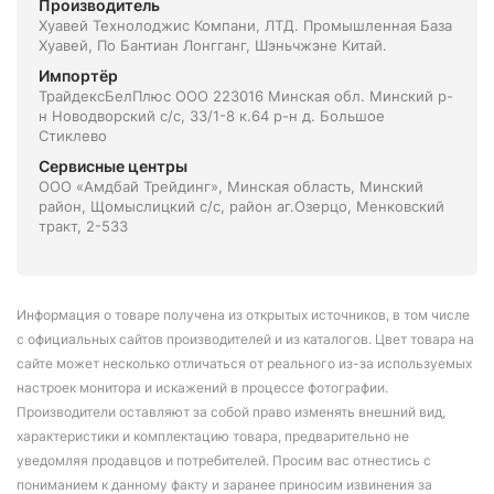
Производитель
Хуавей Технолоджис Компани, ЛТД. Промышленная База
Хуавей, По Бантиан Лонгганг, Шэньчжэне Китай.
Импортёр
ТрайдексБелПлюс ООО 223016 Минская обл. Минский р-
н Новодворский с/с, 33/1-8 к.64 р-н д. Большое
Стиклево
Сервисные центры
ООО «Амдбай Трейдинг», Минская область, Минский
район, Щомыслицкий с/с, район аг.Озерцо, Менковский
тракт, 2-533
Информация о товаре получена из открытых источников, в том числе
с официальных сайтов производителей и из каталогов. Цвет товара на
сайте может несколько отличаться от реального из-за используемых
настроек монитора и искажений в процессе фотографии.
Производители оставляют за собой право изменять внешний вид,
характеристики и комплектацию товара, предварительно не
уведомляя продавцов и потребителей. Просим вас отнестись с
пониманием к данному факту и заранее приносим извинения за