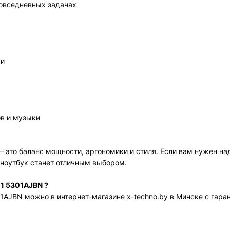
в повседневных задачах
н
дки
ов и музыки
– это баланс мощности, эргономики и стиля. Если вам нужен 
 ноутбук станет отличным выбором.
11 5301AJBN
?
01AJBN
можно в интернет-магазине x-techno.by в Минске с гаран