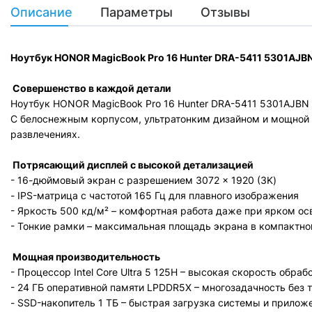
Описание
Параметры
Отзывы
Ноутбук
HONOR MagicBook Pro 16 Hunter DRA-5411 5301AJB
Совершенство в каждой детали
Ноутбук
HONOR MagicBook Pro 16 Hunter DRA-5411 5301AJBN
С белоснежным корпусом, ультратонким дизайном и мощной 
развлечениях.
Потрясающий дисплей с высокой детализацией
- 16-дюймовый экран с разрешением 3072 × 1920 (3K)
- IPS-матрица с частотой 165 Гц для плавного изображения
- Яркость 500 кд/м² – комфортная работа даже при ярком 
- Тонкие рамки – максимальная площадь экрана в компактн
Мощная производительность
- Процессор Intel Core Ultra 5 125H – высокая скорость обра
- 24 ГБ оперативной памяти LPDDR5X – многозадачность без
- SSD-накопитель 1 ТБ – быстрая загрузка системы и прило