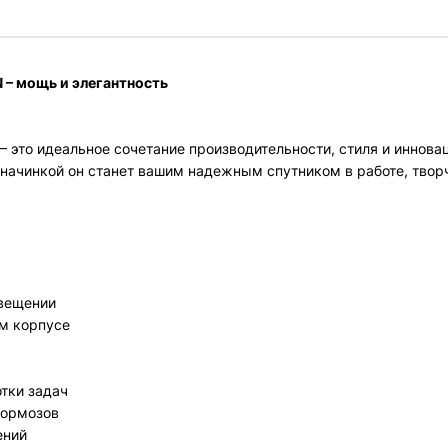
N
– мощь и элегантность
– это идеальное сочетание производительности, стиля и иннова
начинкой он станет вашим надежным спутником в работе, твор
освещении
ом корпусе
ботки задач
 тормозов
жений