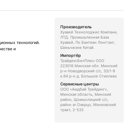
Производитель
Хуавей Технолоджис Компани,
ЛТД. Промышленная База
ционных технологий.
Хуавей, По Бантиан Лонгганг,
Шэньчжэне Китай.
честве и
Импортёр
ТрайдексБелПлюс ООО
223016 Минская обл. Минский
р-н Новодворский с/с, 33/1-8
к.64 р-н д. Большое Стиклево
Сервисные центры
ООО «Амдбай Трейдинг»,
Минская область, Минский
район, Щомыслицкий с/с,
район аг.Озерцо, Менковский
тракт, 2-533