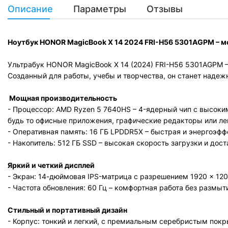
Описание
Параметры
Отзывы
Ноутбук HONOR MagicBook X 14 2024
FRI-H56 5301AGPM
– м
Ультрабук HONOR MagicBook X 14 (2024) FRI-H56 5301AGPM – 
Созданный для работы, учебы и творчества, он станет наде
Мощная производительность
- Процессор: AMD Ryzen 5 7640HS – 4-ядерный чип с высоки
будь то офисные приложения, графические редакторы или л
- Оперативная память: 16 ГБ LPDDR5X – быстрая и энергоэф
- Накопитель: 512 ГБ SSD – высокая скорость загрузки и до
Яркий и четкий дисплей
- Экран: 14-дюймовая IPS-матрица с разрешением 1920 × 12
- Частота обновления: 60 Гц – комфортная работа без размы
Стильный и портативный дизайн
- Корпус: тонкий и легкий, с премиальным серебристым по