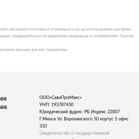
может несколько отличаться от реального из-за используемых настроек
овара, предварительно не уведомляя продавцов и потребителей. Просим
магазина важные для вас параметры.
ООО«СавиПроМакс»
566
УНП: 193787430
566
Юридический фдрес: РБ Индекс 22007
Г.Минск Ул. Воронянского 50 кортус 5 офис
310
Свидетельство о государственной