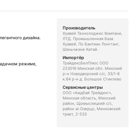
Производитель
Хуавей Технолоджис Компани,
легантного дизайна.
ЛТД. Промышленная База
Хуавей, По Бантиан Лонгганг,
Шэньчжэне Китай.
Импортёр
ТрайдексБелПлюс ООО
задачном режиме,
223016 Минская обл. Минский
р-н Новодворский с/с, 33/1-8
к.64 р-н д. Большое Стиклево
Сервисные центры
ООО «Амдбай Трейдинг»,
Минская область, Минский
район, Щомыслицкий с/с,
район аг.Озерцо, Менковский
тракт, 2-533