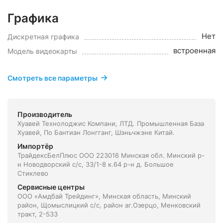
Графика
Нет
Дискретная графика
встроенная
Модель видеокарты
Смотреть все параметры
Производитель
Хуавей Технолоджис Компани, ЛТД. Промышленная База
Хуавей, По Бантиан Лонгганг, Шэньчжэне Китай.
Импортёр
ТрайдексБелПлюс ООО 223016 Минская обл. Минский р-
н Новодворский с/с, 33/1-8 к.64 р-н д. Большое
Стиклево
Сервисные центры
ООО «Амдбай Трейдинг», Минская область, Минский
район, Щомыслицкий с/с, район аг.Озерцо, Менковский
тракт, 2-533