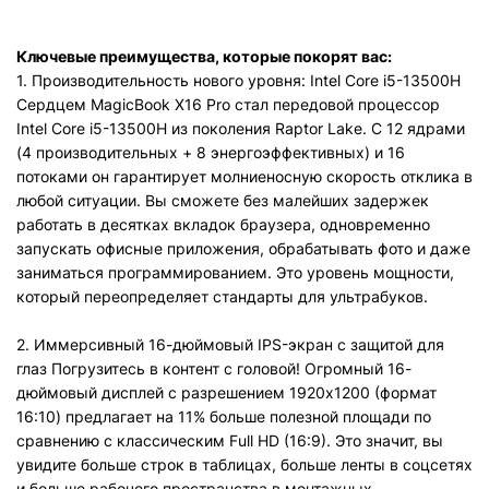
Ключевые преимущества, которые покорят вас:
1. Производительность нового уровня: Intel Core i5-13500H
Сердцем MagicBook X16 Pro стал передовой процессор
Intel Core i5-13500H из поколения Raptor Lake. С 12 ядрами
(4 производительных + 8 энергоэффективных) и 16
потоками он гарантирует молниеносную скорость отклика в
любой ситуации. Вы сможете без малейших задержек
работать в десятках вкладок браузера, одновременно
запускать офисные приложения, обрабатывать фото и даже
заниматься программированием. Это уровень мощности,
который переопределяет стандарты для ультрабуков.
2. Иммерсивный 16-дюймовый IPS-экран с защитой для
глаз Погрузитесь в контент с головой! Огромный 16-
дюймовый дисплей с разрешением 1920x1200 (формат
16:10) предлагает на 11% больше полезной площади по
сравнению с классическим Full HD (16:9). Это значит, вы
увидите больше строк в таблицах, больше ленты в соцсетях
и больше рабочего пространства в монтажных