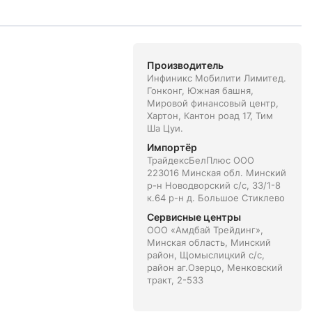
Производитель
Инфиникс Мобилити Лимитед.
Гонконг, Южная башня,
Мировой финансовый центр,
Хартон, Кантон роад 17, Тим
Ша Цуи.
Импортёр
ТрайдексБелПлюс ООО
223016 Минская обл. Минский
р-н Новодворский с/с, 33/1-8
к.64 р-н д. Большое Стиклево
Сервисные центры
ООО «Амдбай Трейдинг»,
Минская область, Минский
район, Щомыслицкий с/с,
район аг.Озерцо, Менковский
тракт, 2-533