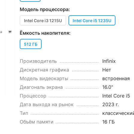
Модель процессора:
Intel Core i3 1215U
Intel Core i5 1235U
Ёмкость накопителя:
512 ГБ
Производитель
Infinix
Дискретная графика
Нет
Модель видеокарты
встроенная
Диагональ экрана
16.0"
Процессор
Intel Core i5
Дата выхода на рынок
2023 г.
Тип
классически
Объём памяти
16 ГБ