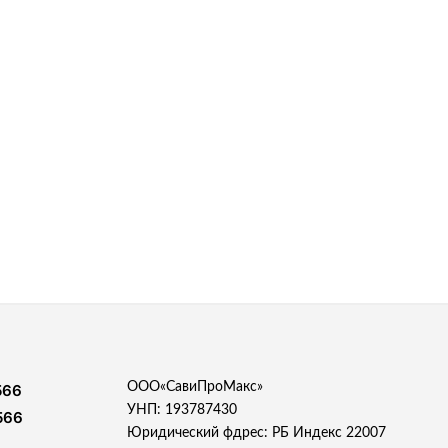
ООО«СавиПроМакс»
566
УНП: 193787430
566
Юридический фдрес: РБ Индекс 22007