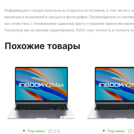
Информация о товаре получена из открытых источников, в том числе с о
монитора и искажений в процессе фотографии. Производители оставляю
вас отнестись с пониманием к данному факту и заранее приносим извин
Поскольку мы не можем гарантировать 100%-ную точность и полноту о
Похожие товары
0.0
Под заказ
Под заказ