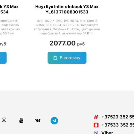
ok Y3 Max
Ноутбук Infinix Inbook Y3 Max
1534
YL613 71008301533
Intel Core i5
16.0" 1920 x 1080, IPS, 60 Гц, Intel Core i3
, видеокарта
1215U, 8 ГБ DDR4, SSD 512 ГБ, видеокарта
, цвет крышки
встроенная, Windows 11 Home, цвет крышки
р 50 Вт·ч
серебристый, аккумулятор 50 Вт·ч
2077.00
руб
руб
у
В корзину
+37529 352 5
+37533 352 5
Viber