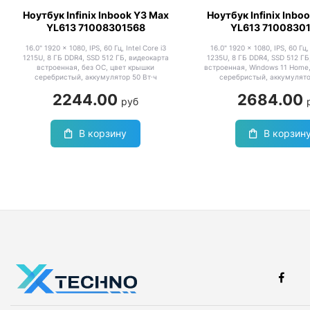
Ноутбук Infinix Inbook Y3 Max
Ноутбук Infinix Inbo
YL613 71008301568
YL613 7100830
16.0" 1920 x 1080, IPS, 60 Гц, Intel Core i3
16.0" 1920 x 1080, IPS, 60 Гц, 
1215U, 8 ГБ DDR4, SSD 512 ГБ, видеокарта
1235U, 8 ГБ DDR4, SSD 512 ГБ
встроенная, без ОС, цвет крышки
встроенная, Windows 11 Home
серебристый, аккумулятор 50 Вт·ч
серебристый, аккумулято
2244.00
2684.00
руб
В корзину
В корзин