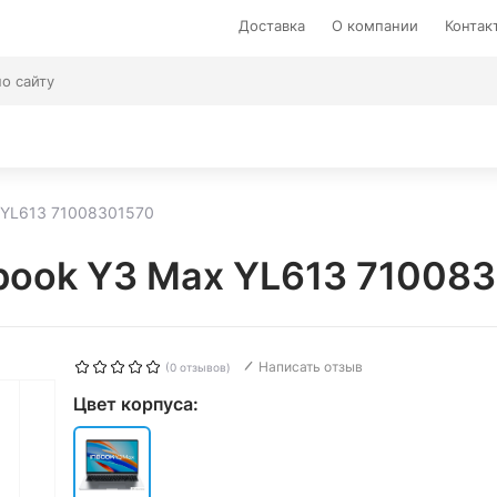
Доставка
О компании
Контак
x YL613 71008301570
Inbook Y3 Max YL613 71008
Написать отзыв
(0 отзывов)
Цвет корпуса: