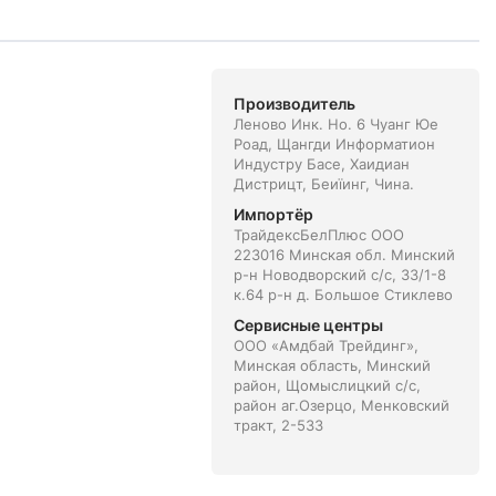
Производитель
Леново Инк. Но. 6 Чуанг Юе
Роад, Щангди Информатион
Индустру Басе, Хаидиан
Дистрицт, Беиїинг, Чина.
Импортёр
ТрайдексБелПлюс ООО
223016 Минская обл. Минский
р-н Новодворский с/с, 33/1-8
к.64 р-н д. Большое Стиклево
Сервисные центры
ООО «Амдбай Трейдинг»,
Минская область, Минский
район, Щомыслицкий с/с,
район аг.Озерцо, Менковский
тракт, 2-533