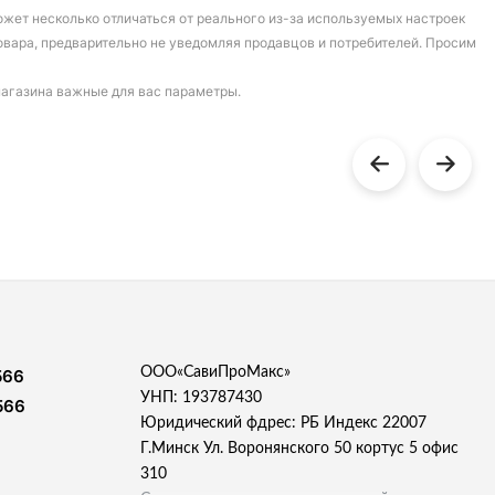
может несколько отличаться от реального из-за используемых настроек
овара, предварительно не уведомляя продавцов и потребителей. Просим
магазина важные для вас параметры.
ООО«СавиПроМакс»
566
УНП: 193787430
566
Юридический фдрес: РБ Индекс 22007
Г.Минск Ул. Воронянского 50 кортус 5 офис
310