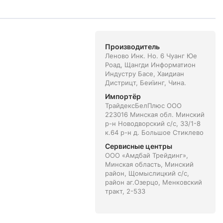
Производитель
Леново Инк. Но. 6 Чуанг Юе
Роад, Щангди Информатион
Индустру Басе, Хаидиан
Дистрицт, Беиїинг, Чина.
Импортёр
ТрайдексБелПлюс ООО
223016 Минская обл. Минский
р-н Новодворский с/с, 33/1-8
к.64 р-н д. Большое Стиклево
Сервисные центры
ООО «Амдбай Трейдинг»,
Минская область, Минский
район, Щомыслицкий с/с,
район аг.Озерцо, Менковский
тракт, 2-533