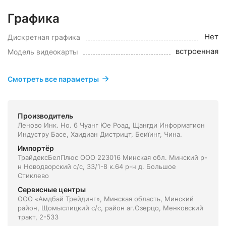
Графика
Нет
Дискретная графика
встроенная
Модель видеокарты
Смотреть все параметры
Производитель
Леново Инк. Но. 6 Чуанг Юе Роад, Щангди Информатион
Индустру Басе, Хаидиан Дистрицт, Беиїинг, Чина.
Импортёр
ТрайдексБелПлюс ООО 223016 Минская обл. Минский р-
н Новодворский с/с, 33/1-8 к.64 р-н д. Большое
Стиклево
Сервисные центры
ООО «Амдбай Трейдинг», Минская область, Минский
район, Щомыслицкий с/с, район аг.Озерцо, Менковский
тракт, 2-533