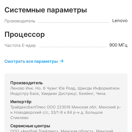
Системные параметры
Lenovo
Производитель
Процессор
900 МГц
Частота E-ядер
Смотреть все параметры
Производитель
Леново Инк. Но. 6 Чуанг Юе Роад, Щангди Информатион
Индустру Басе, Хаидиан Дистрицт, Беиїинг, Чина.
Импортёр
ТрайдексБелПлюс ООО 223016 Минская обл. Минский р-
н Новодворский с/с, 33/1-8 к.64 р-н д. Большое
Стиклево
Сервисные центры
ООО «Амдбай Трейдинг», Минская область, Минский