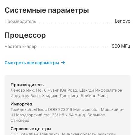
Системные параметры
Lenovo
Производитель
Процессор
900 МГц
Частота E-ядер
Смотреть все параметры
Производитель
Леново Инк. Но. 6 Чуанг Юе Роад, Щангди Информатион
Индустру Басе, Хаидиан Дистрицт, Беиїинг, Чина.
Импортёр
ТрайдексБелПлюс ООО 223016 Минская обл. Минский р-
н Новодворский с/с, 33/1-8 к.64 р-н д. Большое
Стиклево
Сервисные центры
ООО «Амдбай Трейдинг», Минская область, Минский