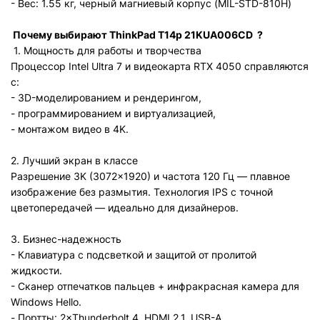
- Вес: 1.55 кг, черный магниевый корпус (MIL-STD-810H)
Почему выбирают ThinkPad T14p
21KUA006CD
?
1. Мощность для работы и творчества
Процессор Intel Ultra 7 и видеокарта RTX 4050 справляются
с:
- 3D-моделированием и рендерингом,
- программированием и виртуализацией,
- монтажом видео в 4K.
2. Лучший экран в классе
Разрешение 3K (3072×1920) и частота 120 Гц — плавное
изображение без размытия. Технология IPS с точной
цветопередачей — идеально для дизайнеров.
3. Бизнес-надежность
- Клавиатура с подсветкой и защитой от пролитой
жидкости.
- Сканер отпечатков пальцев + инфракрасная камера для
Windows Hello.
- Портты: 2×Thunderbolt 4, HDMI 2.1, USB-A.