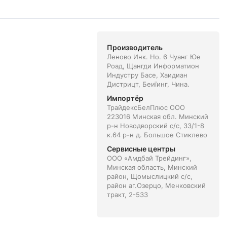
Производитель
Леново Инк. Но. 6 Чуанг Юе
Роад, Щангди Информатион
Индустру Басе, Хаидиан
Дистрицт, Беиїинг, Чина.
Импортёр
ТрайдексБелПлюс ООО
223016 Минская обл. Минский
р-н Новодворский с/с, 33/1-8
к.64 р-н д. Большое Стиклево
Сервисные центры
ООО «Амдбай Трейдинг»,
Минская область, Минский
район, Щомыслицкий с/с,
район аг.Озерцо, Менковский
тракт, 2-533