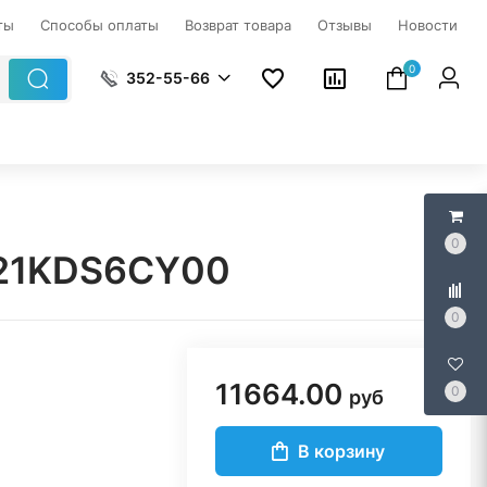
ты
Способы оплаты
Возврат товара
Отзывы
Новости
0
352-55-66
0
2 21KDS6CY00
0
11664.00
0
руб
В корзину