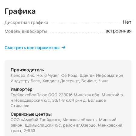
Графика
Нет
Дискретная графика
встроенная
Модель видеокарты
Смотреть все параметры
Производитель
Леново Инк. Но. 6 Чуанг Юе Роад, Щангди Информатион
Индустру Басе, Хаидиан Дистрицт, Беиїинг, Чина.
Импортёр
ТрайдексБелПлюс ООО 223016 Минская обл. Минский р-
н Новодворский с/с, 33/1-8 к.64 р-н д. Большое
Стиклево
Сервисные центры
ООО «Амдбай Трейдинг», Минская область, Минский
район, Щомыслицкий с/с, район аг.Озерцо, Менковский
тракт, 2-533