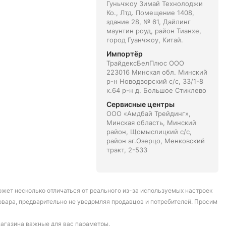
Гуньчжоу Зимай Технолоджи
Ко., Лтд. Помещение 1408,
здание 28, № 61, Дайлинг
маунтин роуд, район Тианхе,
город Гуанчжоу, Китай.
Импортёр
ТрайдексБелПлюс ООО
223016 Минская обл. Минский
р-н Новодворский с/с, 33/1-8
к.64 р-н д. Большое Стиклево
Сервисные центры
ООО «Амдбай Трейдинг»,
Минская область, Минский
район, Щомыслицкий с/с,
район аг.Озерцо, Менковский
тракт, 2-533
может несколько отличаться от реального из-за используемых настроек
овара, предварительно не уведомляя продавцов и потребителей. Просим
магазина важные для вас параметры.