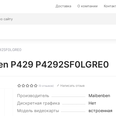
Доставка
О компании
Контак
292SF0LGRE0
ben P429 P4292SF0LGRE0
Написать отзыв
(0 отзывов)
Производитель
Maibenben
Дискретная графика
Нет
Модель видеокарты
встроенная