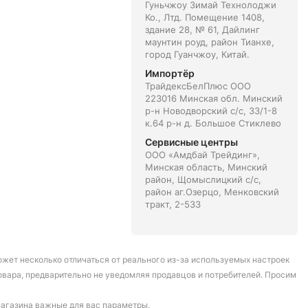
Гуньчжоу Зимай Технолоджи
Ко., Лтд. Помещение 1408,
здание 28, № 61, Дайлинг
маунтин роуд, район Тианхе,
город Гуанчжоу, Китай.
Импортёр
ТрайдексБелПлюс ООО
223016 Минская обл. Минский
р-н Новодворский с/с, 33/1-8
к.64 р-н д. Большое Стиклево
Сервисные центры
ООО «Амдбай Трейдинг»,
Минская область, Минский
район, Щомыслицкий с/с,
район аг.Озерцо, Менковский
тракт, 2-533
может несколько отличаться от реального из-за используемых настроек
овара, предварительно не уведомляя продавцов и потребителей. Просим
магазина важные для вас параметры.