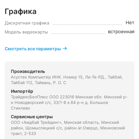
Графика
Нет
Дискретная графика
встроенная
Модель видеокарты
Смотреть все параметры
Производитель
Асустек Компьютер ИНК. Номер 15, Ли-Те-РД., Тайбэй,
Тайбэй 112, Тайвань, Р. О. С
Импортёр
ТрайдексБелПлюс ООО 223016 Минская обл. Минский р-
н Новодворский с/с, 33/1-8 к.64 р-н д. Большое
Стиклево
Сервисные центры
ООО «Амдбай Трейдинг», Минская область, Минский
район, Щомыслицкий с/с, район аг.Озерцо, Менковский
тракт, 2-533