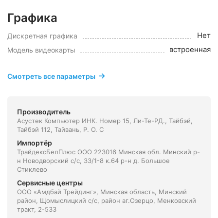
Графика
Нет
Дискретная графика
встроенная
Модель видеокарты
Смотреть все параметры
Производитель
Асустек Компьютер ИНК. Номер 15, Ли-Те-РД., Тайбэй,
Тайбэй 112, Тайвань, Р. О. С
Импортёр
ТрайдексБелПлюс ООО 223016 Минская обл. Минский р-
н Новодворский с/с, 33/1-8 к.64 р-н д. Большое
Стиклево
Сервисные центры
ООО «Амдбай Трейдинг», Минская область, Минский
район, Щомыслицкий с/с, район аг.Озерцо, Менковский
тракт, 2-533